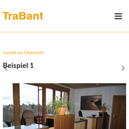
Über uns
Tischlerei
zurück zur Übersicht
Beispiel 1
Unsere Leistungen
Reinigung
Haushandwerk
Grünfläche