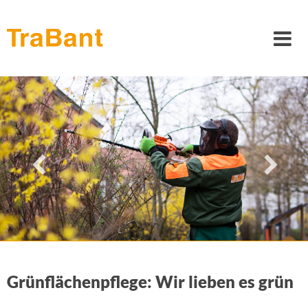
Über uns
Tischlerei
Reinigung
Haushandwerk
Grünfläche
Jobangebote
Grünflächenpflege: Wir lieben es grün